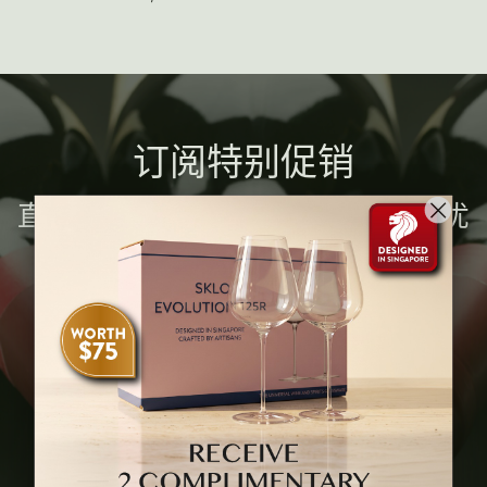
葡萄品种
黑皮诺
霞多丽
内比奥罗
订阅特别促销
白诗南
直接在您的收件箱中接收有关最新优
西拉
赤霞珠
惠和酒庄的消息！
长相思
国家
阿根廷
澳大利亚
智利
法国