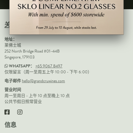
意大利
新西兰
关于 GRAND CRU, WINE CONCIERGE
西班牙
美国
地址：
莱佛士城
所有国家
252 North Bridge Road #01-44B
Singapore, 179103
地区
WHATSAPP：
+65 9067 8497
香槟酒
仅限留言（周一至周五上午 10:00 - 下午 6:00）
电子邮件
hello@grandcruwines.com
波尔多
营业时间
勃艮第
周一至周日 - 上午 10 点至晚上 10 点
罗纳
公共节假日照常营业
里奥哈
皮埃蒙特
信息
托斯卡纳