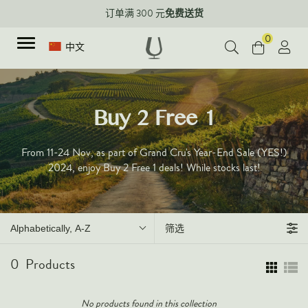
免费送货
订单满 300 元
0
中文
种类
Buy 2 Free 1
红酒
From
11-24 Nov, as part of Grand Cru's Year-End Sale (YES!)
新品上架
白葡萄酒
2024, enjoy Buy 2 Free 1 deals! While stocks last!
评分90+系列
起泡酒
优质葡萄酒
玫瑰葡萄酒
Corporate Events & Purchase
甜酒
Alphabetically, A-Z
筛选
加强型葡萄酒
0
Products
烈酒
所有葡萄酒
No products found in this collection