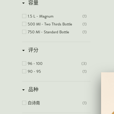
容量
1.5 L - Magnum
(1)
500 Ml - Two Thirds Bottle
(1)
750 Ml - Standard Bottle
(1)
评分
96 - 100
(3)
90 - 95
(1)
品种
白诗南
(1)