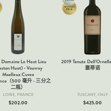
 Domaine Le Haut Lieu
2019 Tenuta Dell'Ornell
aston Huet) - Vouvray
塞蒂诺
Moelleux Cuvee
tance（500 毫升 - 三分之
二瓶）
LOIRE, FRANCE
TUSCANY, ITALY
$202.00
$425.00