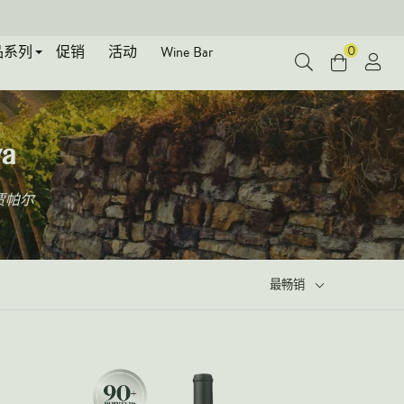
0
品系列
促销
活动
Wine Bar
va
贾帕尔
最畅销