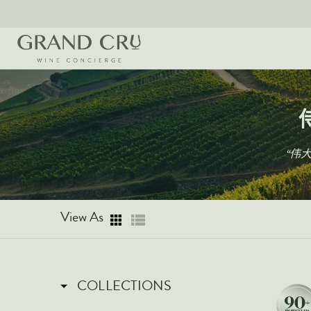
侍
“伟
View As
COLLECTIONS