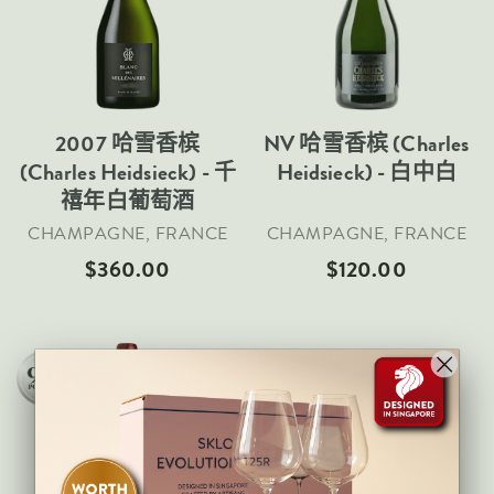
Sold Out
Sold Out
意大利
新西兰
西班牙
美国
2007 哈雪香槟
NV 哈雪香槟 (Charles
(Charles Heidsieck) - 千
Heidsieck) - 白中白
所有国家
禧年白葡萄酒
地区
CHAMPAGNE, FRANCE
CHAMPAGNE, FRANCE
$360.00
$120.00
香槟酒
波尔多
勃艮第
候补
罗纳
名单
里奥哈
皮埃蒙特
Sold Out
托斯卡纳