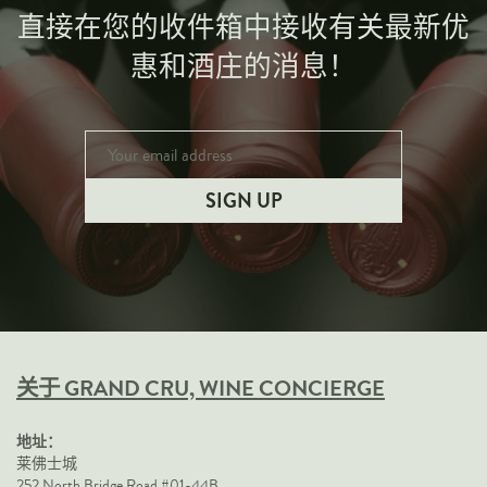
马库斯胡贝尔
直接在您的收件箱中接收有关最新优
马库斯莫利托
惠和酒庄的消息！
Realm
香槟萨瓦
其他
礼品指南
葡萄酒配件
Corporate Events & Purchases
关于 GRAND CRU, WINE CONCIERGE
地址：
莱佛士城
252 North Bridge Road #01-44B