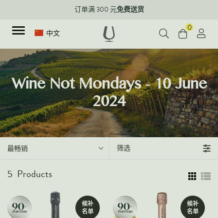
免费送货
订单满 300 元
0
中文
种类
Wine Not Mondays - 10 June
2024
红酒
新品上架
白葡萄酒
评分90+系列
起泡酒
优质葡萄酒
玫瑰葡萄酒
筛选
最畅销
Corporate Events & Purchase
甜酒
5
Products
加强型葡萄酒
烈酒
候补
候补
所有葡萄酒
名单
名单