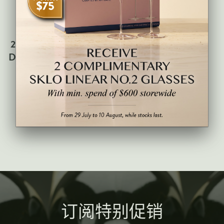
威尼托
加州
中央山谷
2017 Chateau Les Forts
De Latour (1 Bottle Case
南澳大利亚
- Standard Bottle
所有厂区
Original Wood)
推荐酒庄
BORDEAUX, FRANCE
$368.00
安杰洛加亚
查尔斯·海德西克
博卡斯特尔城堡
米拉瓦尔酒庄
弗雷斯科巴尔迪
维尔尼翁
订阅特别促销
La Spinetta（乔治·里维蒂）