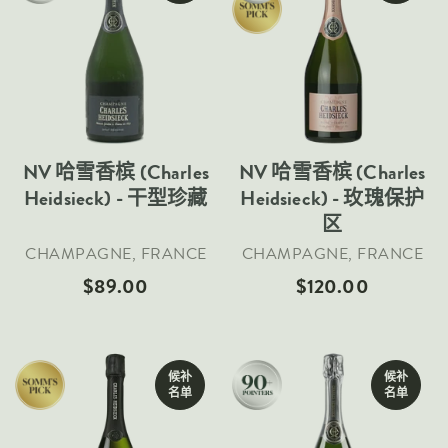
葡萄品种
Sold Out
Sold Out
黑皮诺
霞多丽
内比奥罗
白诗南
NV 哈雪香槟 (Charles
NV 哈雪香槟 (Charles
Heidsieck) - 干型珍藏
Heidsieck) - 玫瑰保护
西拉
区
赤霞珠
CHAMPAGNE, FRANCE
CHAMPAGNE, FRANCE
长相思
$89.00
$120.00
国家
阿根廷
候补
候补
澳大利亚
名单
名单
智利
法国