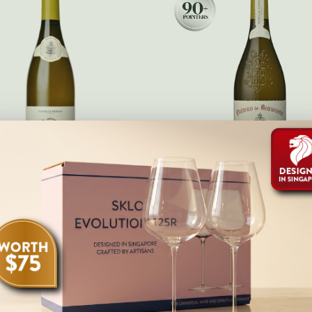
023 Perrin Et Fils -
2023 Chateau Beaucas
teauneuf-Du-Pape Les
Roussanne Vieilles Vi
Sinards Blanc
RHONE, FRANCE
RHONE, FRANCE
$95.00
$260.00