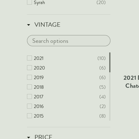
Syrah
(20)
VINTAGE
2021
(10)
2020
(6)
2021 
2019
(6)
Chat
2018
(5)
2017
(4)
2016
(2)
2015
(8)
2014
(1)
2013
(1)
PRICE